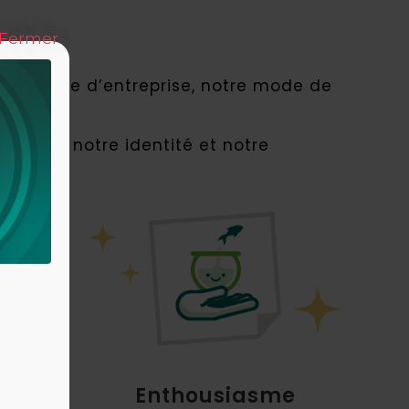
Fermer
e culture d’entreprise, notre mode de
culture, notre identité et notre
ent
Enthousiasme