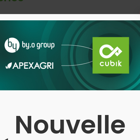
ont fondamentales car elles déterminent notr
nos clients et nos collaborateurs.
 lequel nous bâtissons notre entreprise, notre 
Nouvelle
Proximité cli
Exemplarité