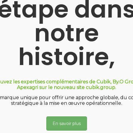
étape dan
Nous nous engageons
s nous appliquons
côtés sur tous les te
dividuellement et
notre
tivement ce que nous
conseillons
histoire,
uvez les expertises complémentaires de Cubik, By.O Gr
s valeurs ? Deviens Cubi
Apexagri sur le nouveau site cubik.group.
marque unique pour offrir une approche globale, du co
stratégique à la mise en œuvre opérationnelle.
En savoir plus