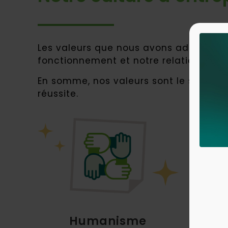
Les valeurs que nous avons adoptées s
fonctionnement et notre relation avec 
En somme, nos valeurs sont le socle sur
réussite.
Humanisme