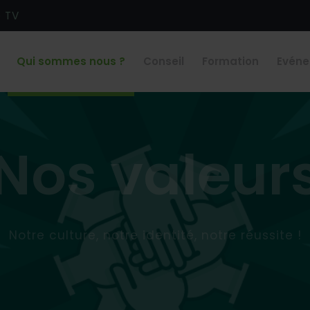
e TV
Qui sommes nous ?
Conseil
Formation
Evén
Nos valeur
Notre culture, notre identité, notre réussite !