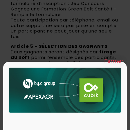
formulaire d’inscription :
Jeu Concours :
Gagnez une Formation Green Belt Santé ! –
Remplir le formulaire
Toute participation par téléphone, email ou
autre support ne sera pas prise en compte.
Un participant ne peut jouer qu’une seule
fois.
Article 5 – SÉLECTION DES GAGNANTS
Deux gagnants seront désignés par
tirage
au sort
parmi l’ensemble des participants.
Fermer
Le tirage au sort sera réalisé par un
membre du personnel de
CUBIK Partners
SAS
et diffusé au mois de novembre 2025.
Article 6 – ATTRIBUTION DES LOTS
Les deux gagnants remporteront chacun
une
formation Green Belt Santé de 5
jours à Paris
, session du 26/11/2025.
Les lots ne sont ni échangeables, ni
modifiables, ni remboursables, ni
cumulables avec une autre offre, et ne
peuvent être transmis à un tiers.