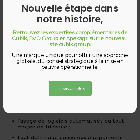
Nouvelle étape dans
Article 7 – COMMUNICATION DES
RÉSULTATS
notre histoire,
Suite au tirage au sort, les gagnants seront
contactés par mail ou par téléphone.
Ils devront fournir : nom, prénom, adresse
Retrouvez les expertises complémentaires de
postale, email et numéro de téléphone
Cubik, By.O Group et Apexagri sur le nouveau
pour confirmer leur gain et recevoir les
site cubik.group.
informations pratiques.
Une marque unique pour offrir une approche
Si un gagnant ne peut être contacté ou
globale, du conseil stratégique à la mise en
refuse son lot, celui-ci sera remis en jeu.
œuvre opérationnelle.
Article 8 – RESPONSABILITÉ
La participation au jeu se fait via un
formulaire d’inscription.
CUBIK Partners
En savoir plus
SAS
ne saurait être tenue responsable de :
tout problème lié à
Microsoft Forms
ou
à la connexion Internet ;
l’usage de logiciels automatisés ou tout
moyen de tricherie ;
tout dommage causé aux équipements