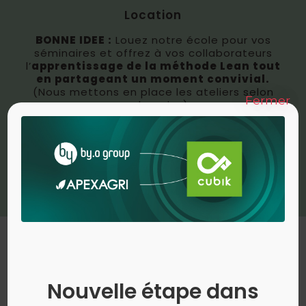
Location
BONNE IDEE :
Louez notre école pour vos
séminaires et offrez à vos collaborateurs
l’
apprentissage de la méthode Lean tout
en partageant un moment convivial.
(Nous mettons en place les ateliers selon
Fermer
vos besoins).
En savoir plus >
Nouvelle étape dans