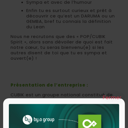
Sympa et avec de l’humour
Enfin tu es surtout curieux et prêt à
découvrir ce qu’est un DARUMA ou un
GEMBA, bref tu connais la définition
du Lean
Nous ne recrutons que des « POP/CUBIK
Spirit », alors sans dévoiler de quoi est fait
notre cœur, tu seras bienvenu(e) si les
autres disent de toi que tu es sympa et
ouvert(e) !
Présentation de l’entreprise :
CUBIK est un groupe national constitué de
Fermer
plusieurs agences en France :
Paris , Nantes, Toulouse, Lyon : 4 cabinets
de
conseil
et de
formation
, spécialisé en
excellence opérationnelle. Il est issu de
l’association de 2 cabinets de conseils :
Cubik Partners et l’école POP qui depuis plus