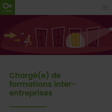
Chargé(e) de
formations inter-
entreprises