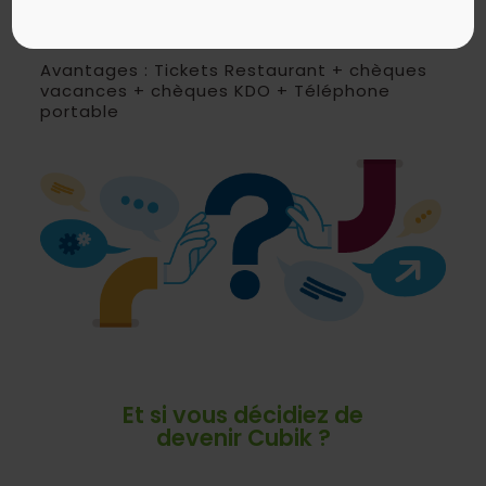
Fixe (25 à 30 K€ selon profil) +
intéressement.
Avantages : Tickets Restaurant + chèques
vacances + chèques KDO + Téléphone
portable
Et si vous décidiez de
devenir Cubik ?