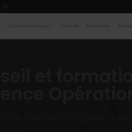
e TV
Qui sommes nous ?
Conseil
Formation
Evén
eil et formati
lence Opératio
Paris | Nantes | Toulouse | Lyon