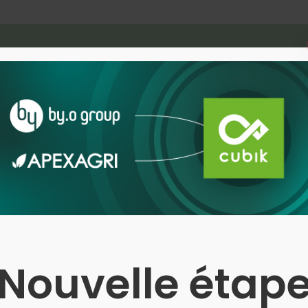
Et si…
On co-transforma
organisation ?
Nous proposons de trans
vos côtés, en vous rend
Nouvelle étap
Si vous avez déjà entamé votre
Opérationnelle, nous saurons vo