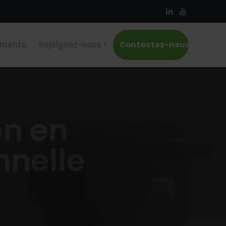
ements
Rejoignez-nous !
Contactez-nous
on en
nnelle