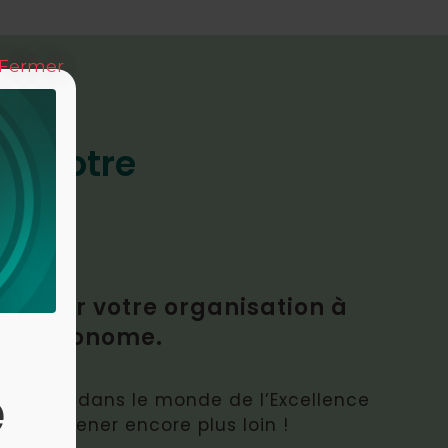
Fermer
it votre
former votre organisation à
ant autonome.
e
 voyage dans le monde de l’Excellence
us emmener encore plus loin !