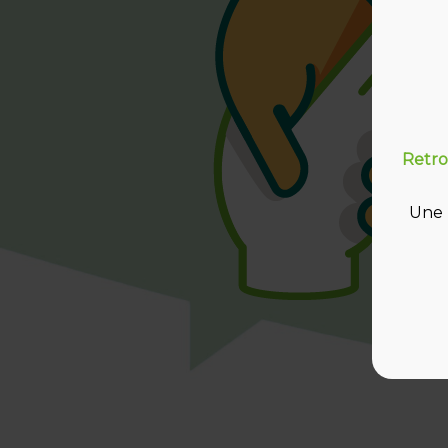
Retro
Une 