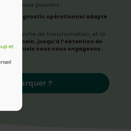
urable® nous pouvons :
nt
un diagnostic opérationnel adapté
la démarche de transformation, et la
ans la main, jusqu’à l’obtention de
oup et
 sur lesquels nous nous engageons.
nseil
à embarquer ?