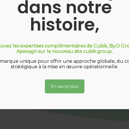
dans notre
Grâce à notre expertise Lean d
histoire,
Vous proposer rapideme
à vos enjeux
Co-construire avec vous 
mener avec vous, main d
uvez les expertises complémentaires de Cubik, By.O Gr
résultats opérationnels
Apexagri sur le nouveau site cubik.group.
marque unique pour offrir une approche globale, du co
stratégique à la mise en œuvre opérationnelle.
Prêts 
En savoir plus